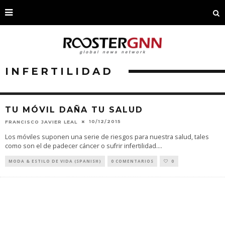
INFERTILIDAD
TU MÓVIL DAÑA TU SALUD
10/12/2015
FRANCISCO JAVIER LEAL
Los móviles suponen una serie de riesgos para nuestra salud, tales
como son el de padecer cáncer o sufrir infertilidad.
...
MODA & ESTILO DE VIDA (SPANISH)
0 COMENTARIOS
0