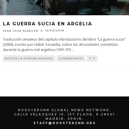
LA GUERRA SUCIA EN ARGELIA
15/03/2016
JUAN JOSÉ ALARCÓN
Traducción amateur del capítulo introductorio del libro “La guerra sucia”
(2000), escrito por Habib Souaïdia, sobre las atrocidades cometidas
durante la guerra civil argelina (1991-97).
...
NOTICIAS & OPINION (SPANISH)
0 COMENTARIOS
0
ROOSTERGNN GLOBAL NEWS NETWORK.
CALLE VELÁZQUEZ 10. 1ST FLOOR. E-28001
MADRID. SPAIN.
STAFF@ROOSTERGNN.ORG