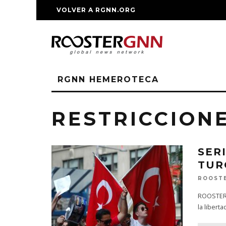
VOLVER A RGNN.ORG
RGNN HEMEROTECA
RESTRICCION
SER
TUR
ROOST
ROOSTERG
la libert