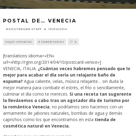
POSTAL DE… VENECIA
10/04/2014
ROOSTERGNN STAFF
VIAJES (SPANISH)
0 COMENTARIOS
0
[translations idioma=»EN»
url=»http://rgnn.org/2014/04/10/postcard-venice»]
VENECIA, ITALIA.
¿Cuántas veces habremos pensado que lo
mejor para acabar el día sería un relajante baño de
espuma?
Agua caliente, velas, música relajante… sin duda la
mejor manera para combatir el estrés, el frío o sencillamente,
culminar el día como te mereces.
Si una receta tan sugerente
la llevásemos a cabo tras un agotador día de turismo por
la romántica Venecia
, no podríamos sino hacernos con un
armamento de jabones naturales, bombas de agua y demás
caprichos como los que encontramos en esta
tienda de
cosmética natural en Venecia.