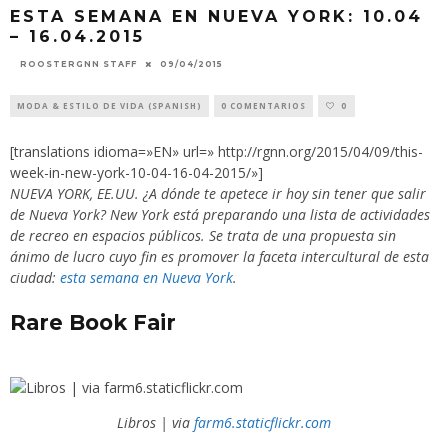
ESTA SEMANA EN NUEVA YORK: 10.04
– 16.04.2015
09/04/2015
ROOSTERGNN STAFF
MODA & ESTILO DE VIDA (SPANISH)
0 COMENTARIOS
0
[translations idioma=»EN» url=» http://rgnn.org/2015/04/09/this-
week-in-new-york-10-04-16-04-2015/»]
NUEVA YORK, EE.UU. ¿A dónde te apetece ir hoy sin tener que salir
de Nueva York? New York está preparando una lista de actividades
de recreo en espacios públicos. Se trata de una propuesta sin
ánimo de lucro cuyo fin es promover la faceta intercultural de esta
ciudad:
esta semana en Nueva York
.
Rare Book Fair
Libros | via
farm6.staticflickr.com