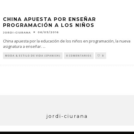
CHINA APUESTA POR ENSEÑAR
PROGRAMACIÓN A LOS NIÑOS
06/09/2016
JORDI-CIURANA
China apuesta por la educación de los niños en programación, la nueva
asignatura a enseñar.
...
MODA & ESTILO DE VIDA (SPANISH)
0 COMENTARIOS
0
jordi-ciurana