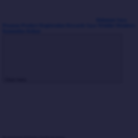
Halaman Saya
Pesanan
Product Registration
Rewards Saya
Wishlist
Members
Komunitas
Keluar
Close menu
Keranjang belanja Anda kosong