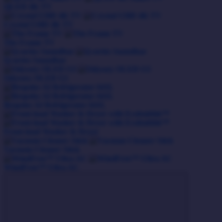
QLED 4K TV
Crystal UHD 4K TV
The Frame TV
Q-series Soundbar
Odyssey OLED G5
Bespoke AI Refrigerator 641L
Front-load Washer & Dryer
Vacuum Cleaner Stick
WindFree™ Ultra AC