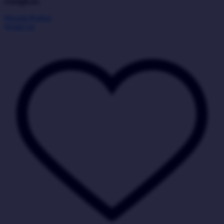
rungkat.
Masuk/Daftar
WishList