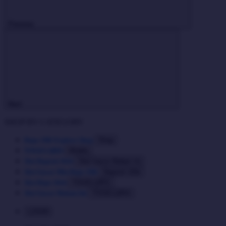
Previous
Next
SHOP BY CATEGORY
Depo 10K
Explore Shop
Shop
TOGELQRIS
Mobile
Slot Deposit 10rb
Slot Gacor Malam Ini
Slot Gacor Min Depo 10K
Deposit 10rb
Slot Depo 10rb
TOGELQRIS
Slot Gacor Malam Ini
TOGELQRIS
LOGIN