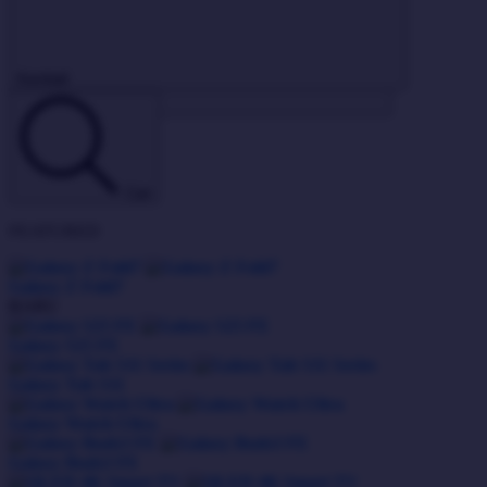
Kembali
Tutup
Cari
FEATURED
Galaxy Z Fold7
BARU
Galaxy S25 FE
Galaxy Tab S11
Galaxy Watch Ultra
Galaxy Buds3 FE