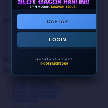
Sebelumnya
DAFTAR
LOGIN
Berikutnya
Situs Slot Gacor Min Depo 10K
© COPYRIGHT 2026
Sebelumnya
Berikutnya
+4 lebih banyak