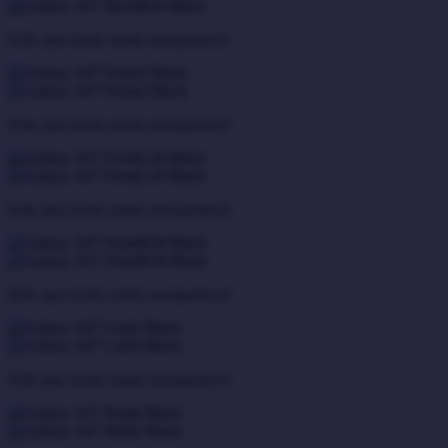
Klik atau ketuk untuk memperkecil
Klik atau ketuk untuk memperkecil
Klik atau ketuk untuk memperkecil
Klik atau ketuk untuk memperkecil
Klik atau ketuk untuk memperkecil