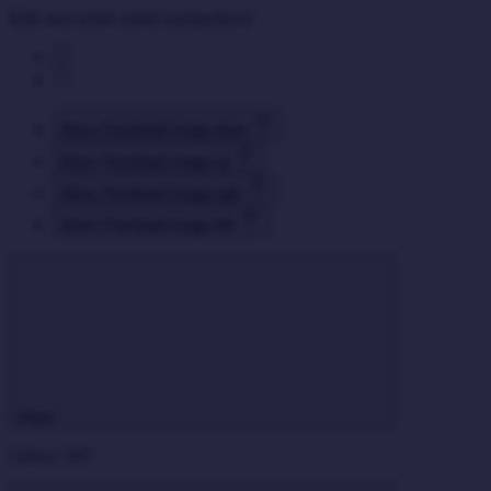
Klik atau ketuk untuk memperkecil
Move Thumbnail Image down
Move Thumbnail Image up
Move Thumbnail Image right
Move Thumbnail Image left
Close
Galaxy A07