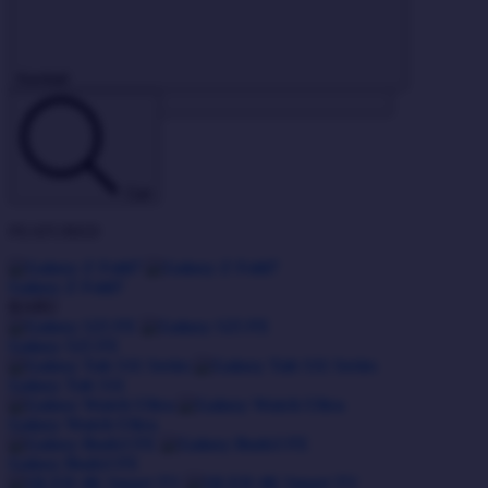
Kembali
Tutup
Cari
FEATURED
Galaxy Z Fold7
BARU
Galaxy S25 FE
Galaxy Tab S11
Galaxy Watch Ultra
Galaxy Buds3 FE