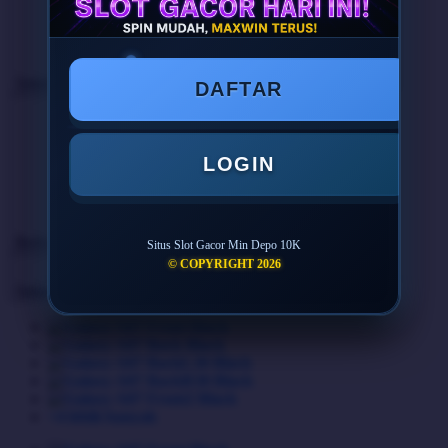
Sebelumnya
DAFTAR
LOGIN
Berikutnya
Situs Slot Gacor Min Depo 10K
© COPYRIGHT 2026
Sebelumnya
Berikutnya
+4 lebih banyak