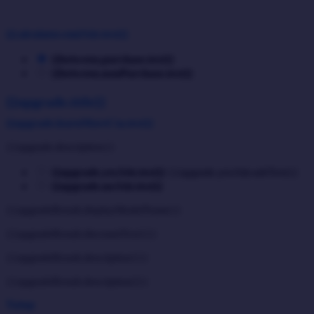
{{calculator.emiAttr.text}}
{{between.purchase.text}}
{{between.nonPurchase.text}}
{{upgrade.title}}
{{upgrade.learnMoreCta.text}}
{{upgrade.description}}
{{upgrade.yesAttr.text}}
{{upgrade.yesAttr.subText}}
{{upgrade.noAttr.text}}
{{upgradeResult.displayModelName}}
{{upgradeResult.discountText1}}
{{upgradeResult.description1}}
{{upgradeResult.description2}}
Tutup