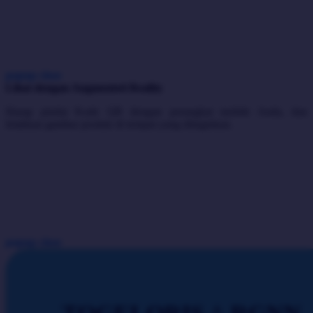
popup close
Lihat dengan Augmented Reality
Harap pindai Kode QR dengan perangkat mobile Anda, dan
letakkan gambar produk di tempat yang diinginkan.
popup close