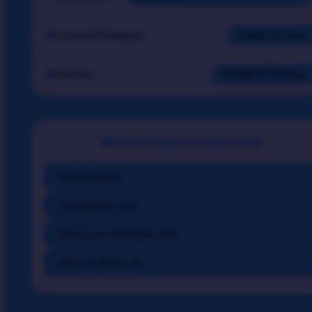
Layanan Pelanggan
Online 24 Jam
Platform
Mobile & Desktop
PROMO MERIAH HARI INI!
TOGELQRIS
Slot Deposit 10rb
Slot Gacor Min Depo 10K
Depo 10 Bonus 10