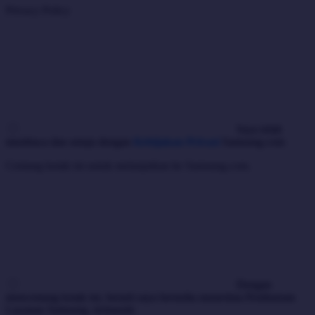
Privacy Policy
Saya telah
membaca dan setuju dengan
Kebijakan Privasi
Samsung.com
Centang kotak ini untuk melanjutkan ke Samsung.com.
Dengan
mencentang kotak ini, berarti saya bersedia menerima Pembaruan
Layanan Samsung, termasuk: