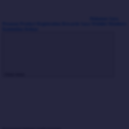
Halaman Saya
Pesanan
Product Registration
Rewards Saya
Wishlist
Members
Komunitas
Keluar
Close menu
Keranjang belanja Anda kosong