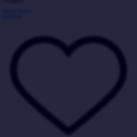
rungkat.
Masuk/Daftar
WishList