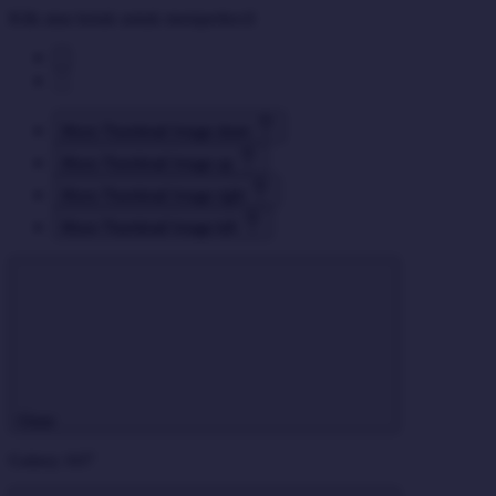
Klik atau ketuk untuk memperkecil
Move Thumbnail Image down
Move Thumbnail Image up
Move Thumbnail Image right
Move Thumbnail Image left
Close
Galaxy A07