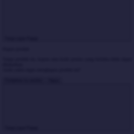
Tutup Layar Popup
Hapus produk
Tanpa produk ini, kupon atau kode promo yang berlaku tidak dapat
ditukarkan.
Anda yakin ingin menghapus produk ini?
Pindahkan ke wishlist
Hapus
Tutup Layar Popup