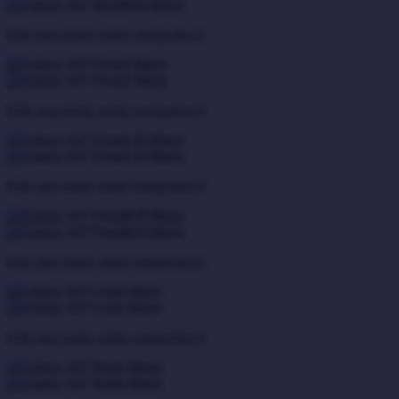
Klik atau ketuk untuk memperkecil
Klik atau ketuk untuk memperkecil
Klik atau ketuk untuk memperkecil
Klik atau ketuk untuk memperkecil
Klik atau ketuk untuk memperkecil