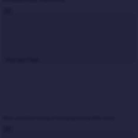
OK
Tutup Layar Popup
Maaf, persediaan barang di keranjang belanja tidak cukup.
OK