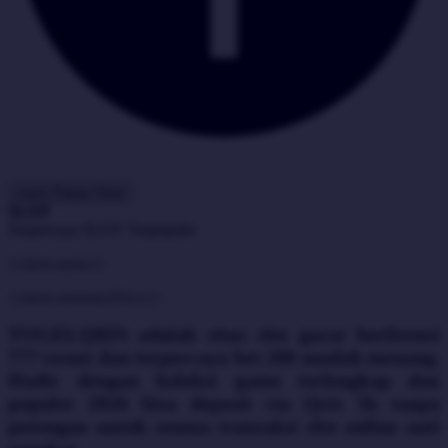
Layer Popup Close
SLOT
Terpercaya
SLOT
Terpopuler
{{item.name}}
{{item.summaryPrice}}
TOGELQRIS adalah situs slot gacor berlisensi
777 resmi dan terpercaya bet 200 mudah menang.
Hadir dengan koleksi game terlengkap dan
populer 2026 bisa deposit via Qris 5k tanpa
potongan untuk semua transaksi slot online anti