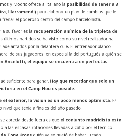
os y Modric ofrece al italiano la
posibilidad de tener a 3
ra, Illarramendi)
para elaborar un plan de cambios que le
 frenar el poderoso centro del campo barcelonista.
r a su favor es la
recuperación anímica de la tripleta de
los últimos partidos se ha visto como su nivel realizador ha
 adelantados por la delantera culé. El entrenador blanco
ral de sus jugadores, en especial la del portugués a quién se
n Ancelotti, el equipo se encuentra en perfectas
dad suficiente para ganar.
Hay que recordar que solo un
victoria en el Camp Nou es posible
.
 el exterior, la visión es un poco menos optimista
. Es
 nivel que tenía a finales del año pasado.
e se aprecia desde fuera es que
el conjunto madridista esta
o a las escasas rotaciones llevadas a cabo por el técnico
o de Tony Kroos
quién ya se quejó de haber jugado