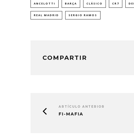
ANCELOTTI
BARÇA
CLÁSICO
CR7
DE
REAL MADRID
SERGIO RAMOS
COMPARTIR
ARTÍCULO ANTERIOR
FI-MAFIA