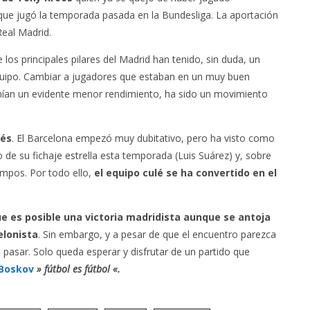
ue jugó la temporada pasada en la Bundesliga. La aportación
Real Madrid.
 los principales pilares del Madrid han tenido, sin duda, un
equipo. Cambiar a jugadores que estaban en un muy buen
nían un evidente menor rendimiento, ha sido un movimiento
lés
. El Barcelona empezó muy dubitativo, pero ha visto como
o de su fichaje estrella esta temporada (Luis Suárez) y, sobre
iempos. Por todo ello,
el equipo culé se ha convertido en el
ue es posible una victoria madridista aunque se antoja
elonista
. Sin embargo, y a pesar de que el encuentro parezca
 pasar. Solo queda esperar y disfrutar de un partido que
 Boskov
» fútbol es fútbol «.