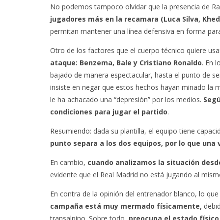
No podemos tampoco olvidar que la presencia de Ram
jugadores más en la recamara (Luca Silva, Khedi
permitan mantener una línea defensiva en forma para
Otro de los factores que el cuerpo técnico quiere usa
ataque: Benzema, Bale y Cristiano Ronaldo
. En 
bajado de manera espectacular, hasta el punto de ser
insiste en negar que estos hechos hayan minado la mo
le ha achacado una “depresión” por los medios.
Segú
condiciones para jugar el partido
.
Resumiendo: dada su plantilla, el equipo tiene capaci
punto separa a los dos equipos, por lo que una 
En cambio,
cuando analizamos la situación desde
evidente que el Real Madrid no está jugando al mismo
En contra de la opinión del entrenador blanco, lo qu
campaña está muy mermado físicamente,
debid
transalpino. Sobre todo,
preocupa el estado físic