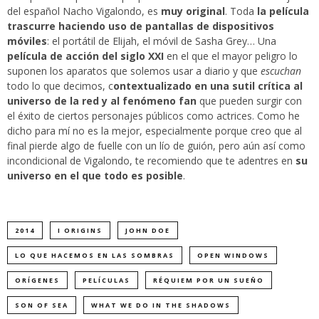
del español Nacho Vigalondo, es
muy original
. Toda
la película
trascurre haciendo uso de pantallas de dispositivos
móviles
: el portátil de Elijah, el móvil de Sasha Grey… Una
película de acción del siglo XXI
en el que el mayor peligro lo
suponen los aparatos que solemos usar a diario y que
escuchan
todo lo que decimos, c
ontextualizado en una sutil crítica al
universo de la red y al fenómeno fan
que pueden surgir con
el éxito de ciertos personajes públicos como actrices. Como he
dicho para mí no es la mejor, especialmente porque creo que al
final pierde algo de fuelle con un lío de guión, pero aún así como
incondicional de Vigalondo, te recomiendo que te adentres en
su
universo en el que todo es posible
.
2014
I ORIGINS
JOHN DOE
LO QUE HACEMOS EN LAS SOMBRAS
OPEN WINDOWS
ORÍGENES
PELÍCULAS
RÉQUIEM POR UN SUEÑO
SON OF SEA
WHAT WE DO IN THE SHADOWS