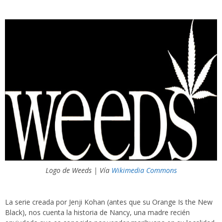
Logo de Weeds | Vía
Wikimedia Commons
La serie creada por Jenji Kohan (antes que su Orange Is the New
Black), nos cuenta la historia de Nancy, una madre recién