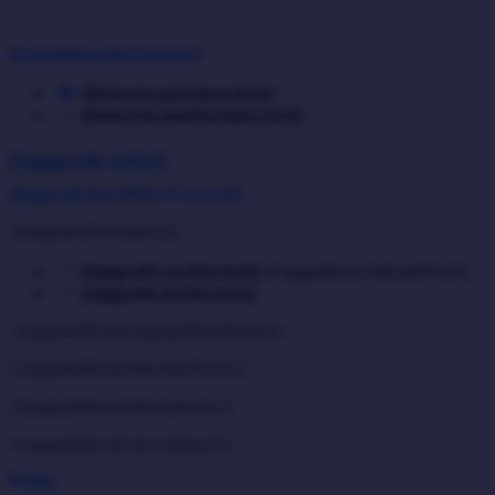
{{calculator.emiAttr.text}}
{{between.purchase.text}}
{{between.nonPurchase.text}}
{{upgrade.title}}
{{upgrade.learnMoreCta.text}}
{{upgrade.description}}
{{upgrade.yesAttr.text}}
{{upgrade.yesAttr.subText}}
{{upgrade.noAttr.text}}
{{upgradeResult.displayModelName}}
{{upgradeResult.discountText1}}
{{upgradeResult.description1}}
{{upgradeResult.description2}}
Tutup