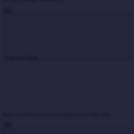
OK
Tutup Layar Popup
Maaf, persediaan barang di keranjang belanja tidak cukup.
OK