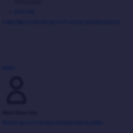
TOGELQRIS
DAFTAR
Login/Sign-Up
Receive up to 5% of your purchase back in
points.
Buka Menu Saya
Receive up to 5% of your purchase back in points.