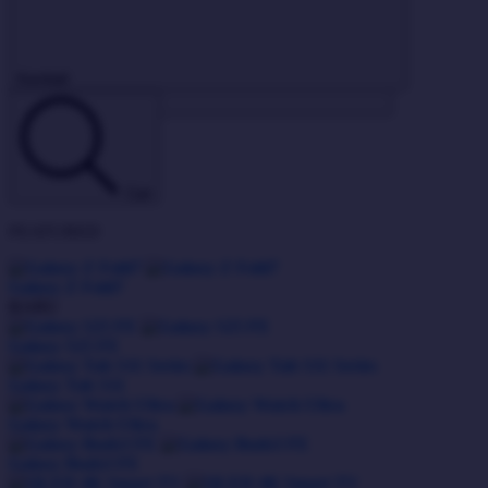
Kembali
Tutup
Cari
FEATURED
Galaxy Z Fold7
BARU
Galaxy S25 FE
Galaxy Tab S11
Galaxy Watch Ultra
Galaxy Buds3 FE