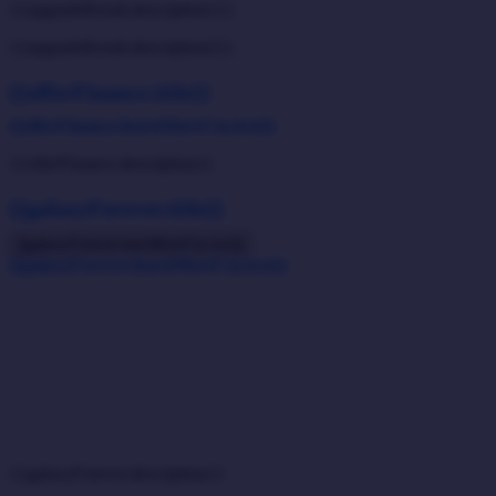
{{upgradeResult.description1}}
{{upgradeResult.description2}}
{{offerFinance.title}}
{{offerFinance.learnMoreCta.text}}
{{offerFinance.description}}
{{galaxyForever.title}}
{{galaxyForever.learnMoreCta.text}}
{{galaxyForever.learnMoreCta.text}}
{{galaxyForever.description}}