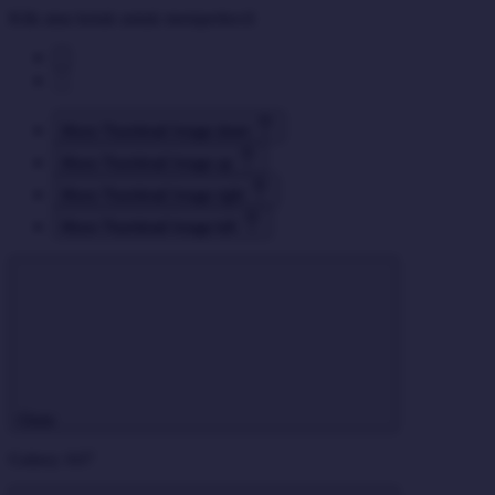
Klik atau ketuk untuk memperkecil
Move Thumbnail Image down
Move Thumbnail Image up
Move Thumbnail Image right
Move Thumbnail Image left
Close
Galaxy A07