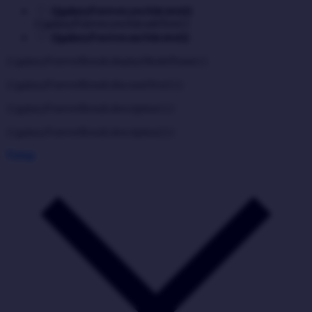
{{galaxyForever.yesAttr.text}}
{{galaxyForever.yesAttr.subText}}
{{galaxyForever.noAttr.text}}
{{galaxyForeverResult.displayModelName}}
{{galaxyForeverResult.discountText1}}
{{galaxyForeverResult.description1}}
{{galaxyForeverResult.description2}}
Tutup