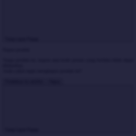
Tutup Layar Popup
Hapus produk
Tanpa produk ini, kupon atau kode promo yang berlaku tidak dapat
ditukarkan.
Anda yakin ingin menghapus produk ini?
Pindahkan ke wishlist
Hapus
Tutup Layar Popup