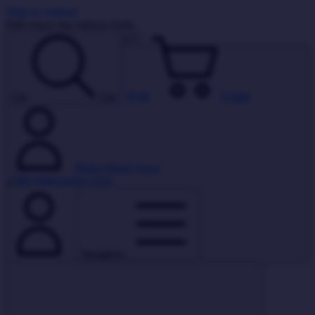
Skip to content
Pilih lokasi dan bahasa Anda.
Troli
Login
Cari
Cari
Buka Menu Saya
Navigation
Lanjutkan