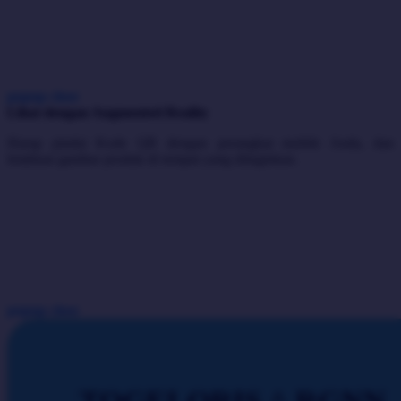
popup close
Lihat dengan Augmented Reality
Harap pindai Kode QR dengan perangkat mobile Anda, dan
letakkan gambar produk di tempat yang diinginkan.
popup close