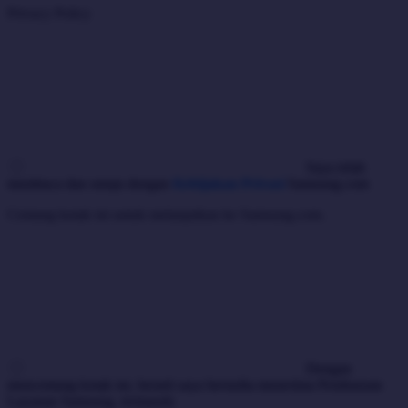
Privacy Policy
Saya telah
membaca dan setuju dengan
Kebijakan Privasi
Samsung.com
Centang kotak ini untuk melanjutkan ke Samsung.com.
Dengan
mencentang kotak ini, berarti saya bersedia menerima Pembaruan
Layanan Samsung, termasuk: