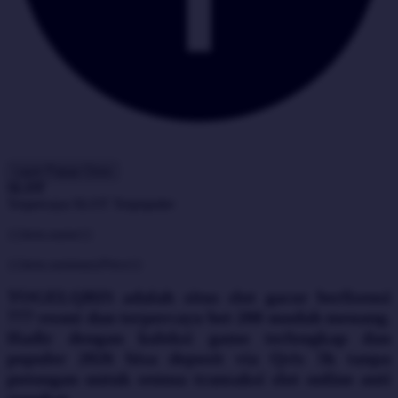
Layer Popup Close
SLOT
Terpercaya
SLOT
Terpopuler
{{item.name}}
{{item.summaryPrice}}
TOGELQRIS adalah situs slot gacor berlisensi
777 resmi dan terpercaya bet 200 mudah menang.
Hadir dengan koleksi game terlengkap dan
populer 2026 bisa deposit via Qris 5k tanpa
potongan untuk semua transaksi slot online anti