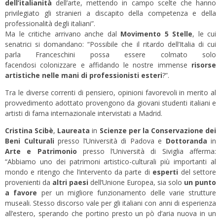
dell’italianità
dell’arte, mettendo in campo scelte che hanno
privilegiato gli stranieri a discapito della competenza e della
professionalità degli italiani”.
Ma le critiche arrivano anche dal
Movimento 5 Stelle
, le cui
senatrici si domandano: “Possibile che il ritardo dell’Italia di cui
parla Franceschini possa essere colmato solo
facendosi colonizzare e affidando le nostre immense
risorse
artistiche nelle mani di professionisti esteri
?”.
Tra le diverse correnti di pensiero, opinioni favorevoli in merito al
provvedimento adottato provengono da giovani studenti italiani e
artisti di fama internazionale intervistati a Madrid.
Cristina Scibè
,
Laureata
in
Scienze per la
Conservazione dei
Beni Culturali
presso l’Università di Padova e
Dottoranda
in
Arte e Patrimonio
presso l’Università di Siviglia afferma:
“Abbiamo uno dei patrimoni artistico-culturali più importanti al
mondo e ritengo che l’intervento da parte di
esperti
del settore
provenienti da
altri paesi
dell’Unione Europea, sia solo
un punto
a favore
per un migliore funzionamento delle varie strutture
museali. Stesso discorso vale per gli italiani con anni di esperienza
all’estero, sperando che portino presto un pò d’aria nuova in un