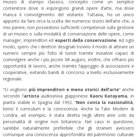
museo di stampo classico, concepito come un semplice
contenitore dove si espongono grandi opere d’arte, ma dove
manca il coinvolgimento del visitante. Tuttavia, ho un unico
appunto da fare circa la scelta dei numerosi storici dell’arte che, a
mio parere, non possiedono sufficienti competenze sulla gestione
di un museo o sulla modalità di conservazione delle opere, come
manager, imprenditori ed
esperti della conservazione
. Ad ogni
modo, spero che i direttori designati trovino il modo di attirare un
numero sempre più folto di turisti tramite iniziative capaci di
coinvolgere anche i più piccini. Mi auguro, inoltre, che offrano più
opportunità di lavoro, anche tramite l’appoggio di associazioni e
cooperative, evitando bandi di concorso a livello esclusivamente
regionale.
“Ci vogliono
più imprenditori e meno storici dell’arte
” anche
secondo l’
artista
audiovisiva giapponese
Kaoru Katayama
, in
pianta stabile in Spagna dal 1992. “
Non conta la nazionalità
,
bensì il curriculum e la conoscenza. Anche la Tate Modern di
Londra, ad esempio, è stata diretta negli ultimi anni solo da
personalità di origine non britannica. Nel caso in questione,
sarebbe naturalmente preferibile che gli stranieri avessero
comunque una conoscenza approfondita del patrimonio culturale