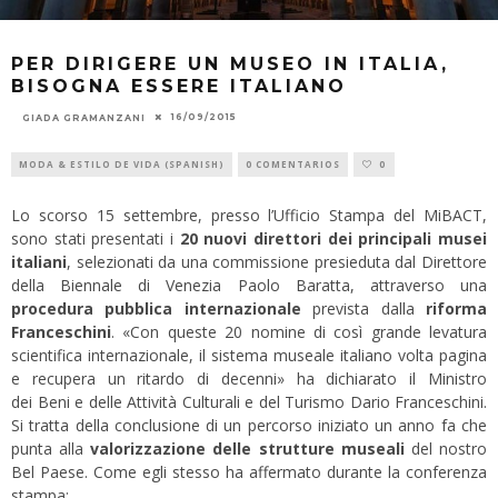
PER DIRIGERE UN MUSEO IN ITALIA,
BISOGNA ESSERE ITALIANO
16/09/2015
GIADA GRAMANZANI
MODA & ESTILO DE VIDA (SPANISH)
0 COMENTARIOS
0
Lo scorso 15 settembre, presso l’Ufficio Stampa del MiBACT,
sono stati presentati i
20 nuovi direttori dei principali musei
italiani
, selezionati da una commissione presieduta dal Direttore
della Biennale di Venezia Paolo Baratta, attraverso una
procedura pubblica internazionale
prevista dalla
riforma
Franceschini
. «Con queste 20 nomine di così grande levatura
scientifica internazionale, il sistema museale italiano volta pagina
e recupera un ritardo di decenni» ha dichiarato il Ministro
dei Beni e delle Attività Culturali e del Turismo Dario Franceschini.
Si tratta della conclusione di un percorso iniziato un anno fa che
punta alla
valorizzazione delle strutture museali
del nostro
Bel Paese. Come egli stesso ha affermato durante la conferenza
stampa: