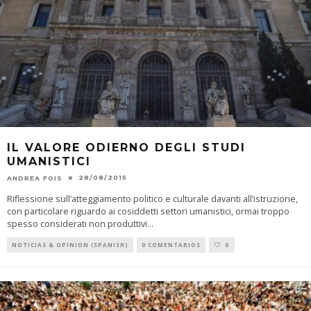
IL VALORE ODIERNO DEGLI STUDI
UMANISTICI
28/08/2015
ANDREA FOIS
Riflessione sull’atteggiamento politico e culturale davanti all’istruzione,
con particolare riguardo ai cosiddetti settori umanistici, ormai troppo
spesso considerati non produttivi
...
NOTICIAS & OPINION (SPANISH)
0 COMENTARIOS
0