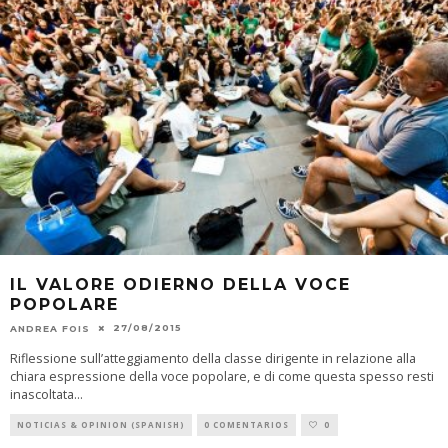
IL VALORE ODIERNO DELLA VOCE
POPOLARE
27/08/2015
ANDREA FOIS
Riflessione sull’atteggiamento della classe dirigente in relazione alla
chiara espressione della voce popolare, e di come questa spesso resti
inascoltata
...
NOTICIAS & OPINION (SPANISH)
0 COMENTARIOS
0