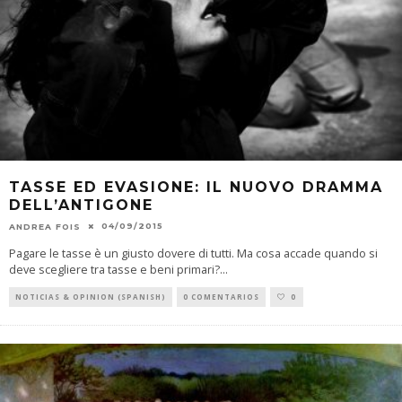
TASSE ED EVASIONE: IL NUOVO DRAMMA
DELL’ANTIGONE
04/09/2015
ANDREA FOIS
Pagare le tasse è un giusto dovere di tutti. Ma cosa accade quando si
deve scegliere tra tasse e beni primari?
...
NOTICIAS & OPINION (SPANISH)
0 COMENTARIOS
0