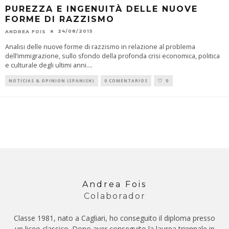
PUREZZA E INGENUITÀ DELLE NUOVE
FORME DI RAZZISMO
24/08/2015
ANDREA FOIS
Analisi delle nuove forme di razzismo in relazione al problema
dell’immigrazione, sullo sfondo della profonda crisi economica, politica
e culturale degli ultimi anni.
...
NOTICIAS & OPINION (SPANISH)
0 COMENTARIOS
0
Andrea Fois
Colaborador
Classe 1981, nato a Cagliari, ho conseguito il diploma presso
un liceo classico. Dopo aver conseguito la laurea triennale in