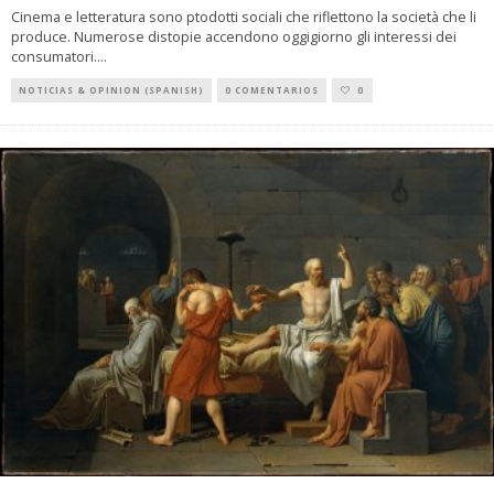
Cinema e letteratura sono ptodotti sociali che riflettono la società che li
produce. Numerose distopie accendono oggigiorno gli interessi dei
consumatori.
...
NOTICIAS & OPINION (SPANISH)
0 COMENTARIOS
0