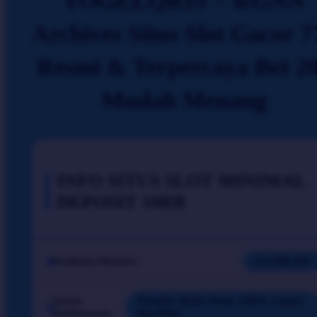
TOGELQRIS ^ RGNN
Archives Situs Slot Gacor 7
Resmi & Terpercaya Bet 2
Mudah Menang
INFO SITUS SLOT MINIMAL
DEPOSIT 10RB
Penilaian Member
211.000.769
Sistem
Transfer Bank, Dana, QRIS, Gopay,
Pembayaran
dan Pulsa