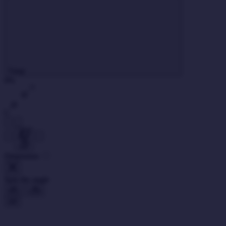
Tutup
0%
Dimension
Spin the angle
AR