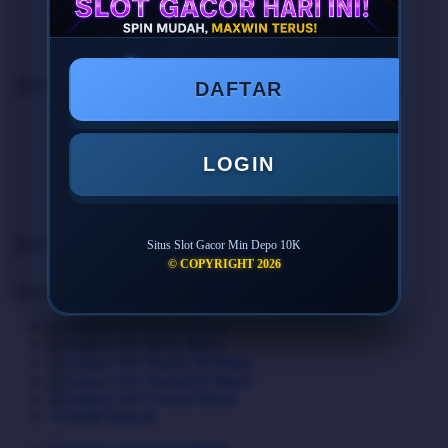
Sebelumnya
DAFTAR
LOGIN
Berikutnya
Situs Slot Gacor Min Depo 10K
© COPYRIGHT 2026
Sebelumnya
Berikutnya
+4 lebih banyak