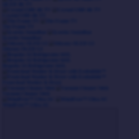
QLED 4K TV
Crystal UHD 4K TV
The Frame TV
Q-series Soundbar
Odyssey OLED G5
Bespoke AI Refrigerator 641L
Front-load Washer & Dryer
Vacuum Cleaner Stick
WindFree™ Ultra AC