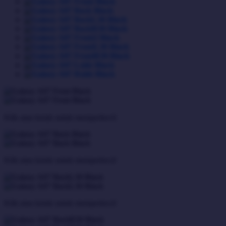
Klik atau ketuk untuk memperkecil
Klik atau ketuk untuk memperkecil
Klik atau ketuk untuk memperkecil