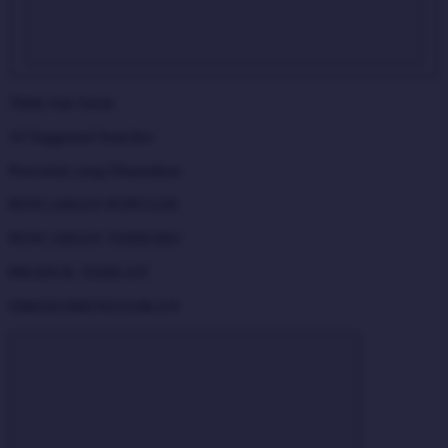
Tidak Ada Saran
AI Suggested Searches
Pencarian yang Disarankan
PENCARIAN POPULER
PENCARIAN TERBARU
PRODUK TERKAIT
DIREKOMENDASIKAN