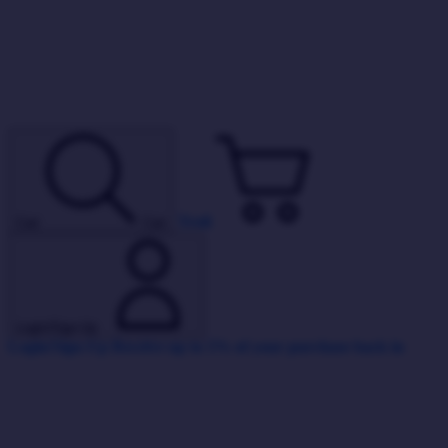
Troli
Cari
Cari
Login/Sign-Up
Login/Sign-Up
Receive up to 5% of your purchase back in