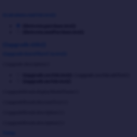
{{calculator.emiAttr.text}}
{{between.purchase.text}}
{{between.nonPurchase.text}}
{{upgrade.title}}
{{upgrade.learnMoreCta.text}}
{{upgrade.description}}
{{upgrade.yesAttr.text}}
{{upgrade.yesAttr.subText}}
{{upgrade.noAttr.text}}
{{upgradeResult.displayModelName}}
{{upgradeResult.discountText1}}
{{upgradeResult.description1}}
{{upgradeResult.description2}}
Tutup