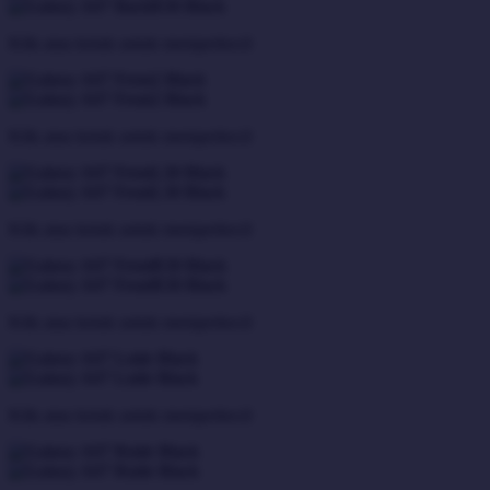
Klik atau ketuk untuk memperkecil
Klik atau ketuk untuk memperkecil
Klik atau ketuk untuk memperkecil
Klik atau ketuk untuk memperkecil
Klik atau ketuk untuk memperkecil