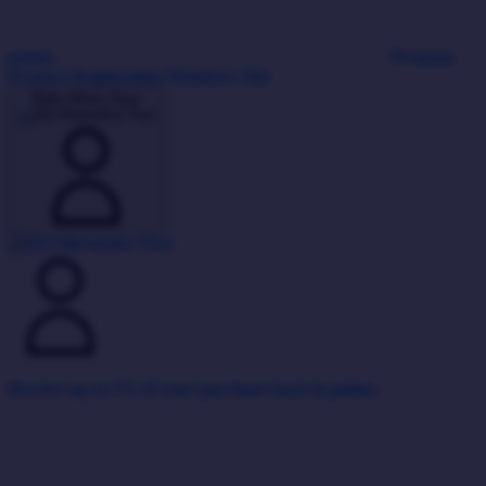
points.
Pesanan
Product Registration
Members
Slot
Buka Menu Saya
Receive up to 5% of your purchase back in points.