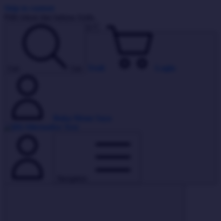
Skip to content
Pilih lokasi dan bahasa Anda.
Troli
Login
Cari
Cari
Buka Menu Saya
Navigation
Lanjutkan