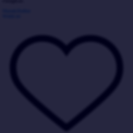
rungkat.
Masuk/Daftar
WishList