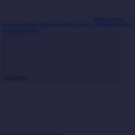
Halaman Saya
Pesanan
Product Registration
Rewards Saya
Wishlist
Members
Komunitas
Keluar
Close menu
Keranjang belanja Anda kosong