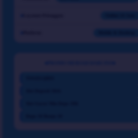
Layanan Pelanggan
Online 24 Jam
Platform
Mobile & Desktop
PROMO MERIAH HARI INI!
TOGELQRIS
Slot Deposit 10rb
Slot Gacor Min Depo 10K
Depo 10 Bonus 10