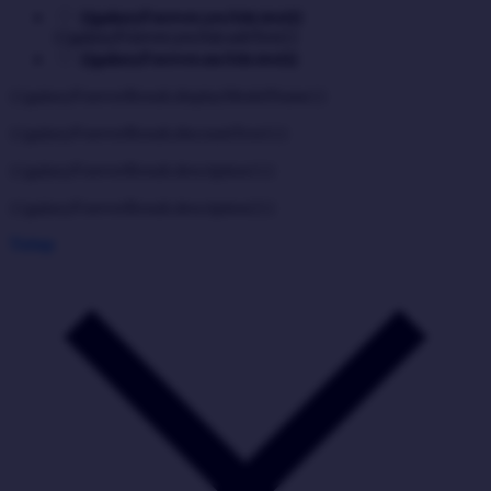
{{galaxyForever.yesAttr.text}}
{{galaxyForever.yesAttr.subText}}
{{galaxyForever.noAttr.text}}
{{galaxyForeverResult.displayModelName}}
{{galaxyForeverResult.discountText1}}
{{galaxyForeverResult.description1}}
{{galaxyForeverResult.description2}}
Tutup