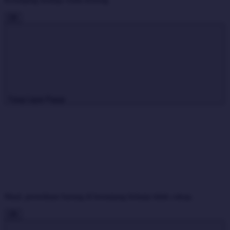
OK
Tutup Layar Popup
Maaf, persediaan barang di keranjang belanja tidak cukup.
OK