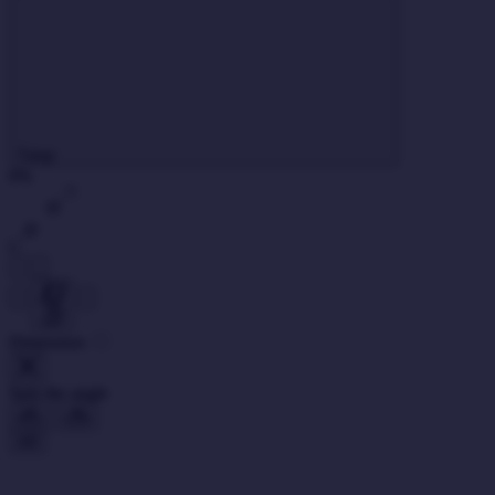
Tutup
0%
Dimension
Spin the angle
AR