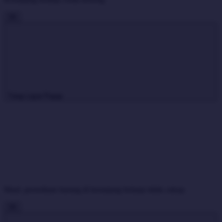
OK
Tutup Layar Popup
Maaf, persediaan barang di keranjang belanja tidak cukup.
OK