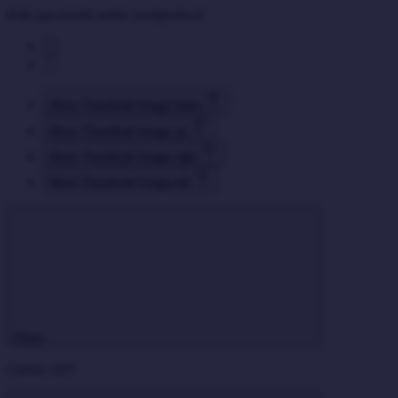
Klik atau ketuk untuk memperkecil
Move Thumbnail Image down
Move Thumbnail Image up
Move Thumbnail Image right
Move Thumbnail Image left
Close
Galaxy A07