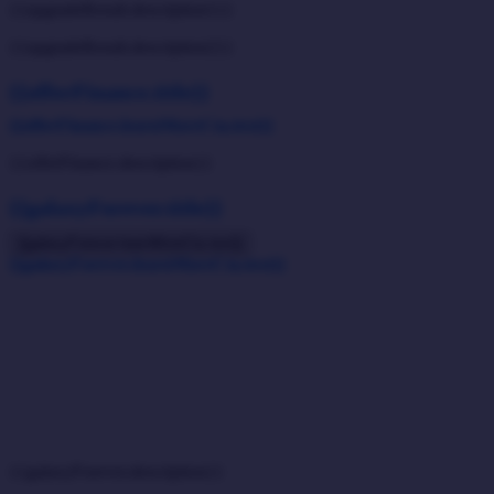
{{upgradeResult.description1}}
{{upgradeResult.description2}}
{{offerFinance.title}}
{{offerFinance.learnMoreCta.text}}
{{offerFinance.description}}
{{galaxyForever.title}}
{{galaxyForever.learnMoreCta.text}}
{{galaxyForever.learnMoreCta.text}}
{{galaxyForever.description}}