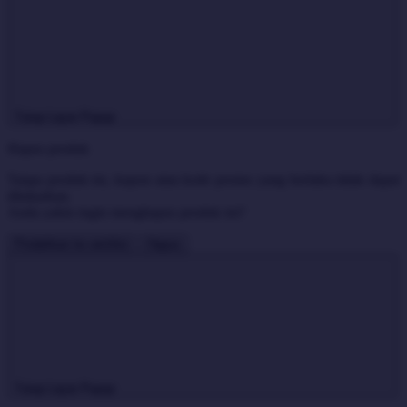
Tutup Layar Popup
Hapus produk
Tanpa produk ini, kupon atau kode promo yang berlaku tidak dapat
ditukarkan.
Anda yakin ingin menghapus produk ini?
Pindahkan ke wishlist
Hapus
Tutup Layar Popup