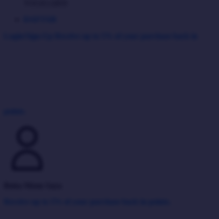
TOGELQRIS
DAFTAR
Login/Sign-Up
Receive up to 5% of your purchase back in
points.
Buka Menu Saya
Receive up to 5% of your purchase back in points.