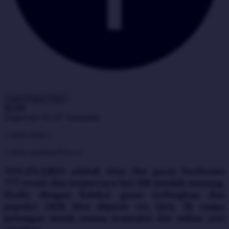
Layer Popup Close
SLOT
Terpercaya
SLOT
Terpopuler
{{item.name}}
{{item.summaryPrice}}
TOGELQRIS adalah situs slot gacor berlisensi
777 resmi dan terpercaya bet 200 mudah menang.
Hadir dengan koleksi game terlengkap dan
populer 2026 bisa deposit via Qris 5k tanpa
potongan untuk semua transaksi slot online anti