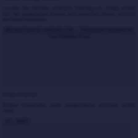
Layanan dan informasi pemasaran Samsung.com, berikut produk
baru dan pengumuman layanan serta penawaran khusus, peristiwa
dan buletin berkalanya.
MELANJUTKAN KE SAMSUNG.COM
TINGGALKAN HALAMAN INI
Tutup Kebijakan Privasi
Periksa Preferensi
Berikan rekomendasi untuk memperbaharui preferensi produk
Anda.
YA
NANTI