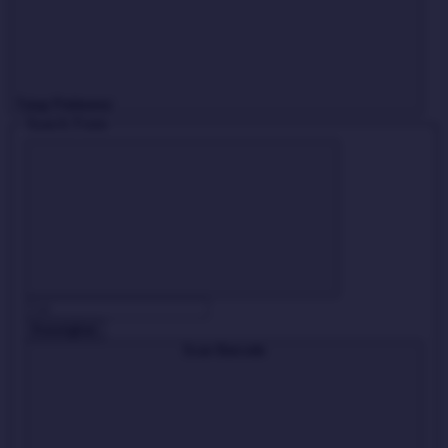
Tutup Preferensi
Search Form
Kosongkan
Scan Barcode