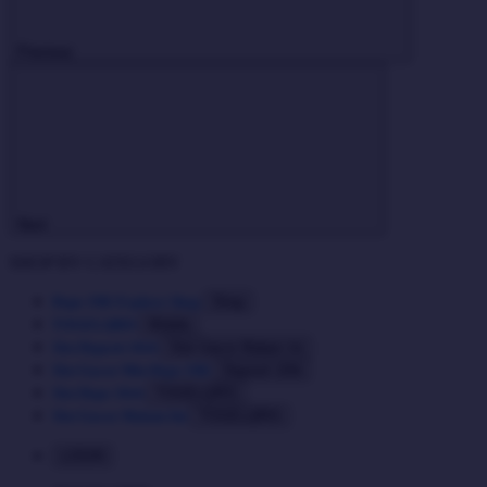
Previous
Next
SHOP BY CATEGORY
Depo 10K
Explore Shop
Shop
TOGELQRIS
Mobile
Slot Deposit 10rb
Slot Gacor Malam Ini
Slot Gacor Min Depo 10K
Deposit 10rb
Slot Depo 10rb
TOGELQRIS
Slot Gacor Malam Ini
TOGELQRIS
LOGIN