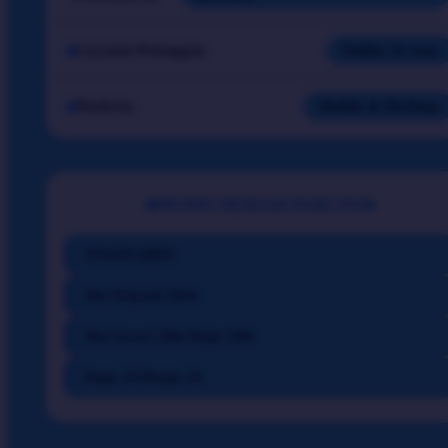
Layanan Pelanggan
Online 24 Jam
Platform
Mobile & Desktop
PROMO MERIAH HARI INI!
TOGELQRIS
Slot Deposit 10rb
Slot Gacor Min Depo 10K
Depo 10 Bonus 10